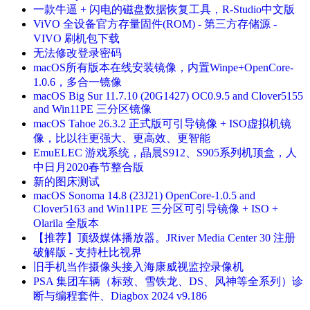
一款牛逼 + 闪电的磁盘数据恢复工具，R-Studio中文版
ViVO 全设备官方存量固件(ROM) - 第三方存储源 -
VIVO 刷机包下载
无法修改登录密码
macOS所有版本在线安装镜像，内置Winpe+OpenCore-
1.0.6，多合一镜像
macOS Big Sur 11.7.10 (20G1427) OC0.9.5 and Clover5155
and Win11PE 三分区镜像
macOS Tahoe 26.3.2 正式版可引导镜像 + ISO虚拟机镜
像，比以往更强大、更高效、更智能
EmuELEC 游戏系统，晶晨S912、S905系列机顶盒，人
中日月2020春节整合版
新的图床测试
macOS Sonoma 14.8 (23J21) OpenCore-1.0.5 and
Clover5163 and Win11PE 三分区可引导镜像 + ISO +
Olarila 全版本
【推荐】顶级媒体播放器。JRiver Media Center 30 注册
破解版 - 支持杜比视界
旧手机当作摄像头接入海康威视监控录像机
PSA 集团车辆（标致、雪铁龙、DS、风神等全系列）诊
断与编程套件、Diagbox 2024 v9.186